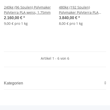
240kg (96 Spulen) Polymaker
480kg (192 Spulen)
Polyterra PLA weiss, 1.75mm
Polymaker Polyterra PLA
weiss, 1.75mm, 8€/kg (netto
2.160,00 €
*
3.840,00 €
*
6,72€/kg)
9,00 € pro 1 kg
8,00 € pro 1 kg
Artikel 1 - 6 von 6
Kategorien