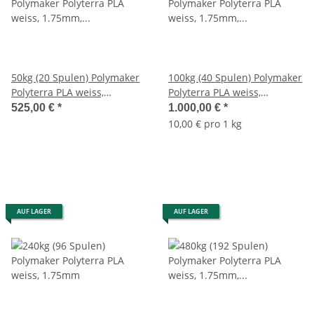
50kg (20 Spulen) Polymaker
100kg (40 Spulen) Polymaker
Polyterra PLA weiss,
Polyterra PLA weiss,
1.75mm, 10,50€/kg
1.75mm, 10€/kg
525,00 €
*
1.000,00 €
*
10,00 € pro 1 kg
AUF LAGER
AUF LAGER