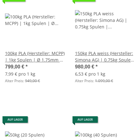
100kg PLA (Hersteller: MCPP)
150kg PLA weiss (Hersteller:
| 1kg Spulen | Ø 1.75mm |
Simona AG) | 0.75kg Spulen
Made in Europa
| Ø 1.75mm | Made in
799,00 €
*
980,00 €
*
Germany
7,99 € pro 1 kg
6,53 € pro 1 kg
Alter Preis:
949,00 €
Alter Preis:
1.099,00 €
AUF LAGER
AUF LAGER