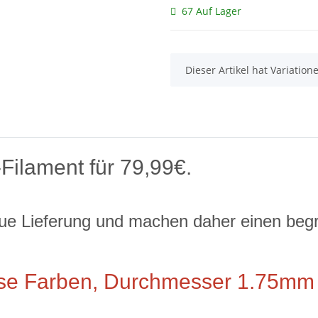
67 Auf Lager
x
Dieser Artikel hat Variatio
-Filament für 79,99€.
neue Lieferung und machen daher einen beg
rse Farben, Durchmesser 1.75mm