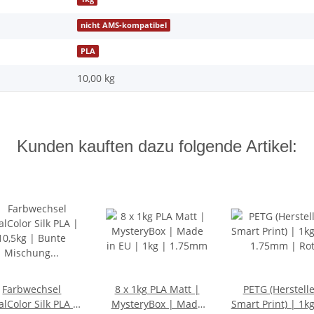
nicht AMS-kompatibel
PLA
10,00
kg
Kunden kauften dazu folgende Artikel:
Farbwechsel
8 x 1kg PLA Matt |
PETG (Herstelle
lColor Silk PLA |
MysteryBox | Made
Smart Print) | 1k