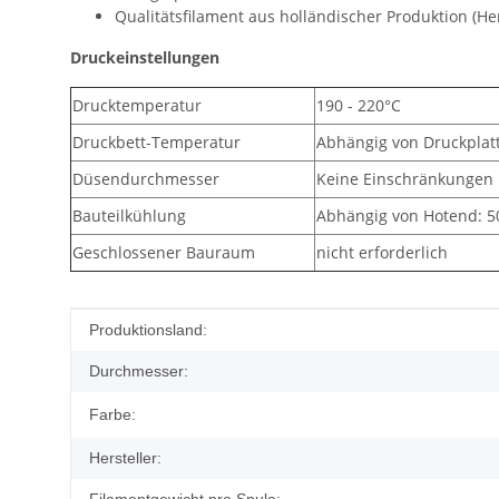
Qualitätsfilament aus holländischer Produktion (He
Druckeinstellungen
Drucktemperatur
190 - 220°C
Druckbett-Temperatur
Abhängig von Druckplatt
Düsendurchmesser
Keine Einschränkungen
Bauteilkühlung
Abhängig von Hotend: 
Geschlossener Bauraum
nicht erforderlich
Produkteigenschaft
Wert
Produktionsland:
Durchmesser:
Farbe:
Hersteller: