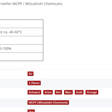
rsteller MCPP / Mitsubishi Chemicals)
e ca. 40-60°C
50-100%
EU
1.75mm
Schwarz
Grau
Rot
Blau
Gold
Orange
MCPP (Mitsubishi Chemicals)
1kg