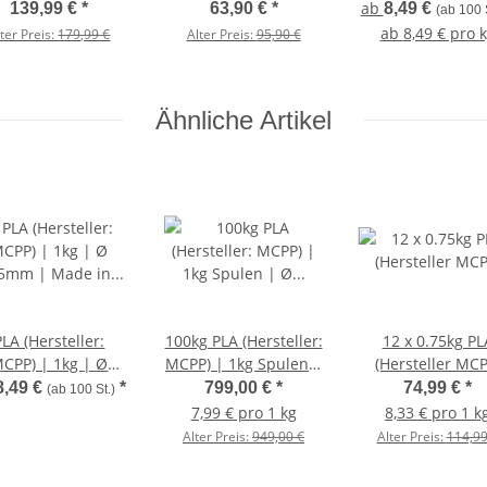
10,5kg | Bunte
in EU | 1kg | 1.75mm
1.75mm | Ro
ab
139,99 €
*
63,90 €
*
8,49 €
(ab 100 S
Mischung | Ø
ab
8,49 € pro 
lter Preis:
179,99 €
Alter Preis:
95,90 €
75mm | Made in
Europa
Ähnliche Artikel
PLA (Hersteller:
100kg PLA (Hersteller:
12 x 0.75kg PL
CPP) | 1kg | Ø
MCPP) | 1kg Spulen |
(Hersteller MCP
75mm | Made in
Ø 1.75mm | Made in
8,49 €
*
799,00 €
*
74,99 €
*
(ab 100 St.)
Europa
Europa
7,99 € pro 1 kg
8,33 € pro 1 k
Alter Preis:
949,00 €
Alter Preis:
114,99