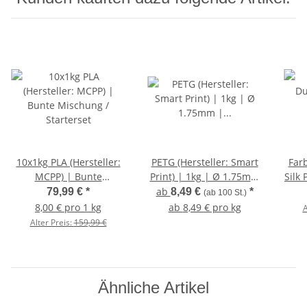
10x1kg PLA (Hersteller:
PETG (Hersteller: Smart
Far
MCPP) | Bunte
Print) | 1kg | Ø 1.75mm
Silk 
Mischung / Starterset
| Gelb
Misc
ab
79,99 €
*
8,49 €
*
(ab 100 St.)
8,00 € pro 1 kg
ab
8,49 € pro kg
A
Alter Preis:
159,99 €
Ähnliche Artikel