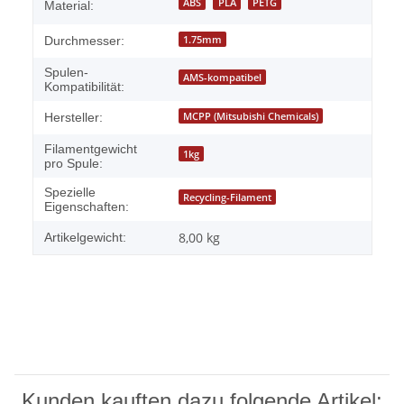
ABS
PLA
PETG
Material:
1.75mm
Durchmesser:
Spulen-
AMS-kompatibel
Kompatibilität:
MCPP (Mitsubishi Chemicals)
Hersteller:
Filamentgewicht
1kg
pro Spule:
Spezielle
Recycling-Filament
Eigenschaften:
8,00
kg
Artikelgewicht:
Kunden kauften dazu folgende Artikel: