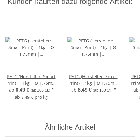
Kunden kauften dazu folgende Artikel:
PETG (Hersteller: Smart
PETG (Hersteller: Smart
PETG
Print) | 1kg | Ø 1.75mm
Print) | 1kg | Ø 1.75mm
Prin
| Schwarz
| Blau Transparent
ab
ab
ab
8,49 €
*
8,49 €
*
(ab 100 St.)
(ab 100 St.)
ab
8,49 € pro kg
Ähnliche Artikel