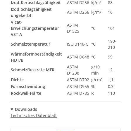
Izod-Kerbschlagzähigkeit
ASTM D256
kJ/m²
88
Izod-Schlagzähigkeit
ASTM D256
kJ/m²
16
ungekerbt
Vicat-
ASTM
Erweichungstemperatur
°C
101
D1525
VST A
190-
Schmelztemperatur
ISO 3146-C
°C
210
Wärmeformbeständigkeit
ASTM D648
°C
99
HDT/B
ASTM
g/10
Schmelzflussrate MFR
12
D1238
min
Dichte
ASTM D792
g/cm³
1,1
Formschwindung
ASTM D955
%
0,3
Rockwell-Härte
ASTM D785
R
110
Downloads
Technisches Datenblatt