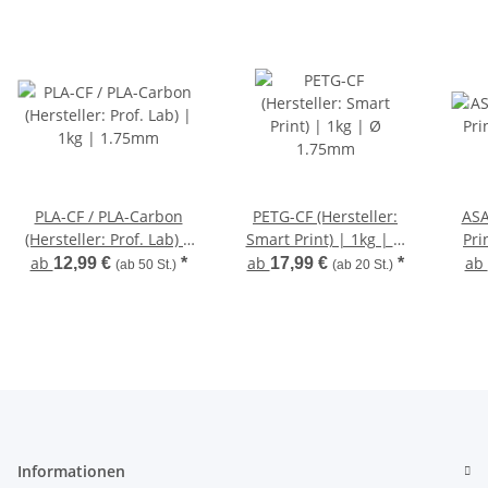
PLA-CF / PLA-Carbon
PETG-CF (Hersteller:
ASA
(Hersteller: Prof. Lab) |
Smart Print) | 1kg | Ø
Pri
1kg | 1.75mm
1.75mm
ab
ab
ab
12,99 €
*
17,99 €
*
(ab 50 St.)
(ab 20 St.)
Informationen