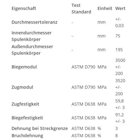
Test
Eigenschaft
Einheit
Wert
Standard
+/-
Durchmessertoleranz
-
mm
0,03
Innendurchmesser
-
mm
75
Spulenkörper
Außendurchmesser
-
mm
195
Spulenkörper
3500
Biegemodul
ASTM D790
MPa
+/-
200
3520
Zugmodul
ASTM D790
MPa
+/-
200
59,8
Zugfestigkeit
ASTM D638
MPa
+/- 3
91,2
Biegefestigkeit
ASTM D638
MPa
+/- 3
Dehnung bei Streckgrenze
ASTM D638
%
3
Bruchdehnung
ASTM D638
%
8