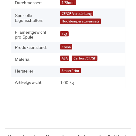
Produkteigenschaft
Wert
1.75mm
Durchmesser:
CF/GF-Verstärkung
Spezielle
Eigenschaften:
Hochtemperatureinsatz
Filamentgewicht
1kg
pro Spule:
China
Produktionsland:
ASA
Carbon/CF/GF
Material:
SmartPrint
Hersteller:
1,00
kg
Artikelgewicht: